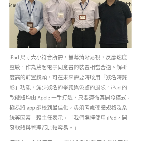
iPad 尺寸大小符合所需，螢幕清晰易視，反應速度
靈敏，作為簽署電子同意書的裝置相當合適。解析
度高的前置鏡頭，可在未來需要時啟用「簽名時錄
影」功能，減少簽名的爭議與偽簽的風險。iPad 的
軟硬體均由 Apple 一手打造，只要遵循其開發模式，
極易將 app 調校到最佳化，毋須考慮硬體規格及系
統等因素。賴主任表示，「我們選擇使用 iPad，開
發軟體與管理都比較容易。」