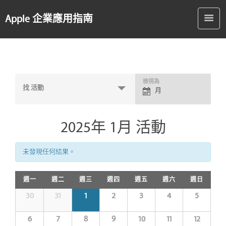
Apple 企業應用指南
活
檢視為
找 活動
月
動
檢
視
2025年 1月 活動
選
單
未發現任何結果。
週一
週二
週三
週四
週五
週六
週日
30
31
1
2
3
4
5
6
7
8
9
10
11
12